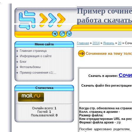
.
Пример сочине
работа скачать
Главная
»
2014
»
Январь
»
20
» Сочи
Меню сайта
Главная страница
Сочинение на тему толс
Информация о сайте
Блог
Фотоальбомы
Пример сочинения с1:...
Сочи
Скачать в архиве:
Скачать файл без регистрации
Статистика
Онлайн всего:
1
Когда стр. обновлена на страни
Гостей:
1
Колл. страниц в архиве -
Пользователей:
0
Размер файла:
Кем отредактирован URL на рес
Формат файла архив -
zip
Пособие адресовано родителям, 