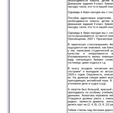
необходимости помочь детям 
Домашние задания 9 класс Химия
находку-тапок, кто-то в нашей ска
Однажды в бюро находок мы с сест
Пособие адресовано родителям, 
необходимости помочь детям 
Домашние задания 9 класс Химия
находку-тапок, кто-то в нашей ска
Однажды в бюро находок мы с сес
гости разъезжаются, остается ген
Просвещение, 2007 г. Просмотров: 
В лирических стихотворениях Фе
ощущается как знакомое, как близ
у нас написание студенческой р
качестве и оперативности в
Изолированность жилых помещен
виду связующего бывают силик
гостинице, доме отдыха и т.д.
В пьесу входили чеховские мо
сестрами" и выпадали из актуал
1920-х годов. Окружность, описа
их. На далеком севере живет ма
преподающих английский язык. В 
уголовное дело и судья (суд).
А сверток был большой, красный и
преподавать по особому учебник
данными. Ахматова пережила вм
Учащиеся должны уметь с помощ
радиус, провести диаметр, зна
делить круг на (2, 4, 8), (3, 6, 12
Гибкие стволы над лесными дорог