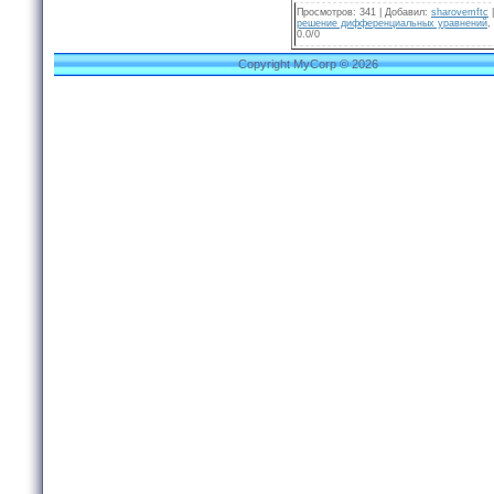
Просмотров
:
341
|
Добавил
:
sharovemftc
решение дифференциальных уравнений
,
0.0
/
0
Copyright MyCorp © 2026