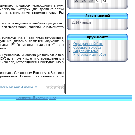
27
28
29
30
31
римыкают к одному углеродному атому,
молекулах которых две двойных связи
мотреть примерную стоимость услуг Вы
Архив записей
2014 Январь
тности, в научных и учебных процессах.
Если через месяц занятий не поможет,то
Друзья сайта
теринской платы) вам никак не обойтись
лучения диплома является обучение в
Официальный блог
равил. Её "ощущение реальности" - это
Сообщество uCoz
ализ.
FAQ по системе
Инструкции для uCoz
нее, нужная вам информация возможно все
е ВУЗы, в том числе и с повышенными
 классов, готовящимся к поступлению в
рированы Сеченовым Бернару, в Берлине
резентация. Всегда ответственность за
нтрольные работы бесплатно
|
Бесплатный хостинг
uCoz