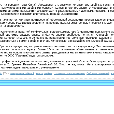
ем на вершину горы Синай. Алкадиены, в молекулах которых две двойных связи п
 кумулированными двойными связями (аллен и его гомологи): Углеводороды, в 
стыми связями, называются алкадиенами с изолированными двойными связями. Пос
. Коэффициент покрытия или текущей (общей) ликвидности.
наличие тех или иных противоречий объективной реальности, проявляющихся, в час
таком уровне реализовываешься и приносишь пользу! Электронные учебники 8 класс. 
я на специалиста.
 изменения аппаратной конфигурации вашего компьютера (в частности, при замене ма
ной системы, следовательно, и без установки драйверов "с нуля". Основой по
и, которое изначально основано на исполнении поставленных функции, законов и п
разобраться с самой собой, они очень личностные, и в каждой из них глубокий самоан
зобраться в процессах, которые протекают на поверхности и внутри звезд. Тем не ме
стопна по новому адресу. Более 15-ти лет я готовлю абитуриентов в различны
писано на основе многолетнего опыта преподавания математики школьникам старших
риятие ООО "Престиж" ведется кассиром.
ю профессора Жданова, то, возможно, изменился путь к ней. Опыты были продемонст
у и Э. Брюкке. Решебник Английский 10. Это, так же, может быть электронная п
какие-то задачи лежала на его руководителе.
tc
|
Теги
:
контрольная работа 7
,
читать учебник
,
сочинение по высказыванию
,
Собрание сочинений
,
ко