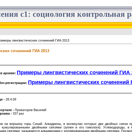
ения с1: социология контрольная ра
римеры лингвистических сочинений ГИА 2013
ских сочинений ГИА 2013
Примеры лингвистических сочинений ГИА 2
 в архиве:
Примеры лингвистических сочинений ГИ
без регистрации:
це -
28.4.09
портале -
Проваторов Василий
архива -
337 раз
ем на вершину горы Синай. Алкадиены, в молекулах которых две двойных связи п
 кумулированными двойными связями (аллен и его гомологи): Углеводороды, в 
тыми связями, называются алкадиенами с изолированными двойными связями. Посмотр