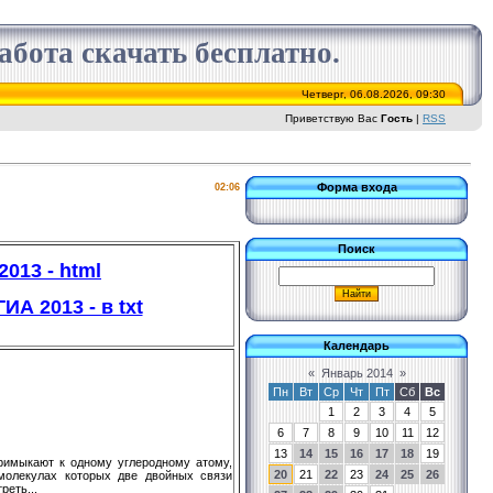
бота скачать бесплатно.
Четверг, 06.08.2026, 09:30
Приветствую Вас
Гость
|
RSS
Форма входа
02:06
Поиск
013 - html
А 2013 - в txt
Календарь
«
Январь 2014
»
Пн
Вт
Ср
Чт
Пт
Сб
Вс
1
2
3
4
5
6
7
8
9
10
11
12
13
14
15
16
17
18
19
римыкают к одному углеродному атому,
20
21
22
23
24
25
26
молекулах которых две двойных связи
еть...