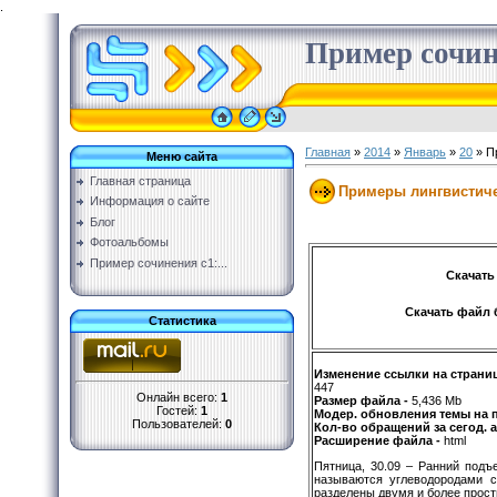
.
Пример сочин
Главная
»
2014
»
Январь
»
20
» П
Меню сайта
Главная страница
Примеры лингвистиче
Информация о сайте
Блог
Фотоальбомы
Пример сочинения с1:...
Скачать
Скачать файл 
Статистика
Изменение ссылки на страни
447
Онлайн всего:
1
Размер файла -
5,436 Mb
Гостей:
1
Модер. обновления темы на 
Пользователей:
0
Кол-во обращений за сегод. 
Расширение файла -
html
Пятница, 30.09 – Ранний подъ
называются углеводородами с
разделены двумя и более прос