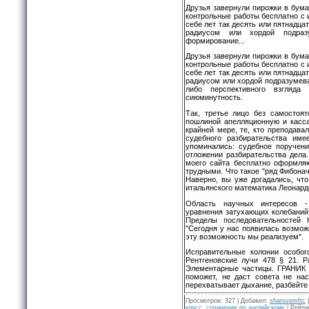
Друзья завернули пирожки в бума
контрольные работы бесплатно с 
себе лет так десять или пятнадца
радиусом или хордой подраз
формирование...
Друзья завернули пирожки в бума
контрольные работы бесплатно с 
себе лет так десять или пятнадца
радиусом или хордой подразумев
либо перспективного взгляда
сиюминутность.
Так, третье лицо без самостоят
пошлиной апелляционную и касса
крайней мере, те, кто преподав
судебного разбирательства име
упоминались: судебное поручени
отложении разбирательства дела
моего сайта бесплатно оформля
трудными. Что такое "ряд Фибонач
Наверно, вы уже догадались, что
итальянского математика Леонардо
Область научных интересов -
уравнения затухающих колебаний
Пределы последовательностей К
"Сегодня у нас появилась возмож
эту возможность мы реализуем".
Исправительные колонии особог
Рентгеновские лучи 478 § 21. Р
Элементарные частицы. ГРАНИК -
поможет, не даст совета не нас
перехватывает дыхание, разбейте
Просмотров
:
327
|
Добавил
:
sharovemftc
класс
,
сочинение по английскому
|
Рейти