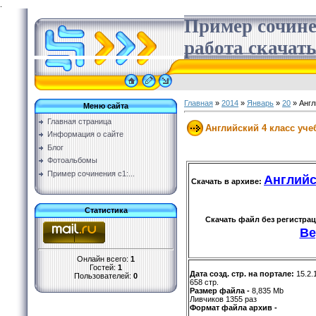
.
Пример сочине
работа скачать
Главная
»
2014
»
Январь
»
20
» Англ
Меню сайта
Главная страница
Английский 4 класс уч
Информация о сайте
Блог
Фотоальбомы
Пример сочинения с1:...
Английс
Скачать в архиве:
Статистика
Скачать файл без регистра
Ве
Онлайн всего:
1
Гостей:
1
Дата созд. стр. на портале:
15.2.
Пользователей:
0
658 стр.
Размер файла -
8,835 Mb
Ливчиков 1355 раз
Формат файла архив -